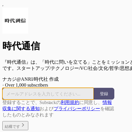
時代通信
『時代通信』は、「時代に問いを立てる」ことをミッション
です。スタートアップ/テクノロジー/VC/社会/文化/哲学/思
ナカジ@ANRI/時代社 作成
·
Over 1,000 subscribers
登録
登録することで、Substackの
利用規約
に同意し、
情報
収集に関する通知
および
プライバシーポリシー
を確認
したものとみなされます
結構です