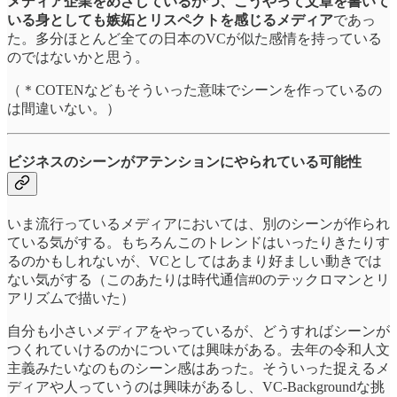
メディア企業をめざしているかつ、こうやって文章を書いて
いる身としても嫉妬とリスペクトを感じるメディア
であっ
た。多分ほとんど全ての日本のVCが似た感情を持っている
のではないかと思う。
（＊COTENなどもそういった意味でシーンを作っているの
は間違いない。）
ビジネスのシーンがアテンションにやられている可能性
いま流行っているメディアにおいては、別のシーンが作られ
ている気がする。もちろんこのトレンドはいったりきたりす
るのかもしれないが、VCとしてはあまり好ましい動きでは
ない気がする（このあたりは時代通信#0のテックロマンとリ
アリズムで描いた）
自分も小さいメディアをやっているが、どうすればシーンが
つくれていけるのかについては興味がある。去年の令和人文
主義みたいなのものシーン感はあった。そういった捉えるメ
ディアや人っていうのは興味があるし、VC-Backgroundな挑