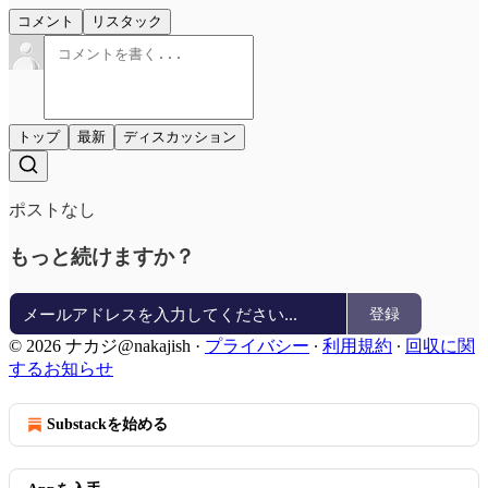
コメント
リスタック
トップ
最新
ディスカッション
ポストなし
もっと続けますか？
登録
© 2026 ナカジ@nakajish
·
プライバシー
∙
利用規約
∙
回収に関
するお知らせ
Substackを始める