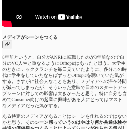
メディアがシーンをつくる
8年前というと、自分がANRIに転職したのが8年前なので自
分のVC人生と重なるようにOfftopicはあったと思う。大学生
のときにテッククランチを毎日見ていたように、多分この時
代に学生をしていたならばずっとOfftopicを聴いていた気が
する。さすがに社会人なこともあり、メディアへの滞在時間
が減ってしまったが、そういった意味で日本のスタートアッ
プシーンに対しての影響は大きかったと思う。特に自分も含
めてConsumer向けの起業に興味がある人にとってはマスト
なメディアだった気がする。
ある特定のメディアがあることはシーンを作れるのではない
かと思う。その
シーン感っていうのはやはり何か共通体験や
共通の価値観をつくることによってシーンが作られる気がし