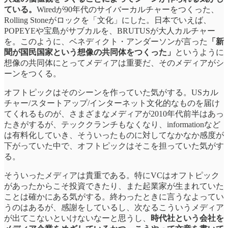
ている。
Wiredが90年代のサイバーカルチャーをつくった、
Rolling Stoneがロックを「文化」にした。日本でいえば、
POPEYEや宝島がサブカルを、BRUTUSが大人カルチャー
を。このように、ベネディクト・アンダーソンが言った
「新
聞が国民国家という想像の共同体をつくった」
というように
想像の共同体にとってメディアは重要だ、そのメディアがシ
ーンをつくる。
オフトピックはそのシーンを作っていた気がする。USカル
チャー/スタートアップ/インターネット文化的なものを届け
てくれるものが、さまざまなメディアが2010年代前半はあっ
たきがするが、テッククランチもなくなり、informationなど
は有料化していき、そういったものに対してなかなか感度が
下がっていた中で、オフトピックはそこを担っていた気がす
る。
そういったメディアは貴重である。特にVCはオフトピック
があったからこそ投資できたり、また起業家が生まれていた
ことは確かにある気がする。終わったときに言うなよってい
うのはあるが、感謝をしているし、次なるこういうメディア
が出てこないといけないなーと思うし、
時代社という会社を