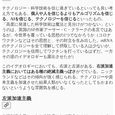
テクノロジー・科学技術を信じ過ぎているといっても良い考
え方でもある。
個人や人を信じるよりもアルゴリズムを信じ
る、AIを信じる、テクノロジーを信じる
といったもの。
「高度に発達した科学技術は魔法と見分けがつかない」とい
うのは、英国のSF作家アーサー・C・クラークの名言ではあ
るが、今世界を覆っている思想の1つでなかろうか（コロナ
ワクチンなどはその思想と、その対立を生み出した。mRNA
のテクノロジーを全て理解して摂取している人は少ないが、
テクノロジーを信用してワクチンを打っているはずだ。一方
その逆のイデオロギーも露出させたが）
このイデオロギーにおいても、右派と左派がある。
右派加速
主義においてはある種の絶滅主義っぽさ
がでている。ニック
ランドなどはその傾向が強く感じられる。テクノロジーや資
本主義を加速させた結果人類がいなくなったとしてもかまわ
ないというような雰囲気を感じる。
左派加速主義