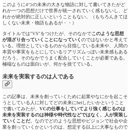
このように4つの未来の大きな物語に対して書いてきたがど
れか一つの思想だけで世界が統一されていく感もないし、ど
れかが絶対的に正しいということもない。（もちろんきてほ
しくない未来・物語もあるが・・）
タイトルでは"VS"をつけたが、そのなかで
このような思想
が混ざり合っていくことになっていく
のではないかと考えて
いる。理想としているものから目指している未来や、人間の
本質や事実をもとにしているリアリズムっぽい未来感もある
だろう。そのなかでうまく配合していくことが必要である。
極端なものは面白いが、何かを捨てている。
未来を実装するのは人である
この記事は、未来を創っていくために起業やなにかを起こそ
うとしている人に対してどの未来にbetしたいかということ
で書いてみたが、
VCの仕事をしていてより強く感じるのは
未来を実装するのは神様や時代性などではなく、人が実装し
ていくことだ
。なのでどのような思想やビジョンで社会や企
業を創っていくかというのは、想定する以上に大事なもので