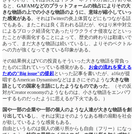
ると、
GAFAMなどのプラットフォームの独占によりその大
きな物語の上での小さな物語のように、意味が縮小していっ
た感覚がある
。それはTwitterの炎上体質などにもつながる話
でもある。またこれは良く言われる話だが、やはり米中対立
によるブロック経済化であったりウクライナ侵攻などといっ
たことが表面化することによって、歴史の終わりは勘違いで
あって、まだ大きな物語は続いているし、よりそのベクトル
への力が強くなってきている印象がある。
その結果例えばVCの投資もそういった大きな物語を背負っ
たものに流れていっている感覚がある。
お金の流れを変える
ための"Big issue"の提起
といった記事を書いたが、a16zが提
唱するAmerican Dynamismなどはまさにそのような
大きな物
語としての国家を主語にしたようなものであった
。（その反
対がCreator economyのようなものは、小さな物語をエンパワ
ーするものだったように思えるが下火である。）
国や一部の企業や一部の個人のような人達が大きな物語を創
り出している
し、それは実はそのようなある種の扇動を社会
が欲しているような感覚もある。
自由というものは個人の拠り所からも自由（フリー）になっ