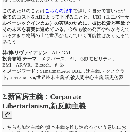
このあたりのことは
こちらの記事
で詳しく自分で書いたが、
全てのコストをAIによって下げることと、UBI（ユニバーサ
ルベーシックインカム）の実現のために、彼は投資と事業で
その未来を着実に進めている
。今後も彼の発言や彼が考えて
いる大きな物語の上で世界が進んでいく可能性はありえるで
あろう。
幹/神/リヴァイアサン
：AI・GAI
投資領域/テーマ
：メタバース、AI、移動モビリティ、
BMI、AR/VR、Biotech、創薬
イメージワード
：Samaltman,AGI,UBI,加速主義,テクノクラー
ト,Libertarianism,世界終末主義者,被人間中心主義,暗黒啓蒙
2.新官房主義：Corporate
Libertarianism,新反動主義
こちらも加速主義的/資本主義を推し進めるという意味にお