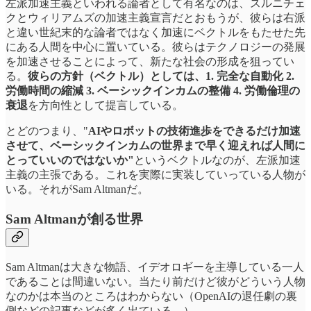
左派加速主義といわれる論者として有名なのは、スルニチェ
クとウィリアムズの加速主義宣言だとおもうが、彼らは右派
と違い世紀末的な論者ではなく加速にベクトルをもたせた先
にある人間を中心に置いている。彼らはテクノロジーの発展
を加速させることによって、新たな社会の形成を狙ってい
る。
彼らの方針（ベクトル）としては、1. 完全な自動化 2.
労働時間の縮減 3. ベーシックインカムの整備 4. 労働倫理の
衰退
を方向性として提言している。
とどのつまり、"
AIやロボットの技術進歩をできるだけ加速
させて、ベーシックインカムの世界まで早く迎えれば人間に
とっていいのではないか"
というベクトルなのが、左派加速
主義の主張である。これを実際に実装していっている人物が
いる。それがSam Altmanだ。
Sam Altmanが創る世界
Sam Altmanは大きな物語、イデオロギーを主導している一人
であることは間違いない。当たり前だけど彼がどういう人物
なのかは本当のところはわからない（OpenAIの退任劇の裏
側などの記事などが多く出ている。）