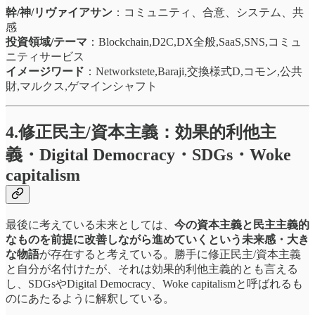
幹/神/リヴァイアサン
：コミュニティ、合意、システム、共
感
投資領域/テーマ
：Blockchain,D2C,DX全般,SaaS,SNS,コミュ
ニティサービス
イメージワード
：Networkstete,Baraji,交換様式D,コモン,公共
財,マルクス,ゲマインシャフト
4.修正民主/資本主義：効果的利他主
義・Digital Democracy・SDGs・Woke
capitalism
最後に考えている未来としては、
今の資本主義と民主主義的
なものを前提に改善しながら進めていくという未来感・大き
な物語
が存在すると考えている。勝手に修正民主/資本主義
と自分が名付けたが、それは効果的利他主義的とも言える
し、SDGsやDigital Democracy、Woke capitalismと呼ばれるも
のにあたるように解釈している。