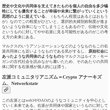
歴史や文化や共同体を支えてきたものを個人の自由を多少犠
牲にしても優先することが幸福や未来に繋がっていくという
思想のように捉えている
。（もちろん程度はあるとはおもう
が）なのでこの程度がひどいと、選択的夫婦別姓制度が進ま
ないような自体になってしまうこともあるので、伝統や文化
というものに対してやや右派に見る可能性があるのがこの考
え方の未来にある。
マルクスのいうアソシエーションなどのようなものもこの右
派共同体にも近いようなものである気がするし、
原始社会に
あったような共同体のようなもの
をマルクスはルイス・モー
ガンの古代社会を読みながら書いたため、そのあたりの共同
体に関する右派感が個人的には漂う。
左派コミュニタリアニズム＝Crypto アナーキズ
ム、Networkstate
この左派とはweb3やDAOのようなコミュニティを中心とし
ていく未来である。右派が共同体や国家というものに対して