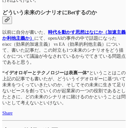
ければいけない。
どういう未来のシナリオにBetするのか
以前に自分が書いた、
時代を動かす思想はなにか（加速主義
か利他主義か）
にて、openAIの事件の中で話題になった
e/acc（効果的加速主義） vs EA（効果的利他主義）につい
て、書いた記事だ。この対立も1つ未来のシナリオをどう描
くかについて議論が今なされているからでてきている問題点
であると思う。
“イデオロギーとテクノロジーは表裏一体”
ということはこの
上記の記事でも書いたが、どういうイデオロギーに基づいて
未来をつくっていきたいのか、そしてその未来に生きて足り
ないピースを創っていくのが起業家の一つの役割であるとし
たときに、どの未来のシナリオに賭けるのかということは問
いとして考えないといけない。
Share