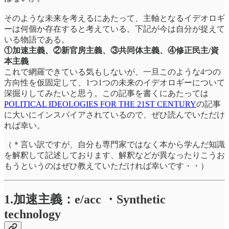
そのような未来を考えるにあたって、主軸となるイデオロギ
ーは何個か存在すると考えている。下記が今は自分が捉えて
いる物語である。
①加速主義、②新官房主義、③共同体主義、④修正民主/資
本主義
これで網羅できている気もしないが、一旦このような4つの
方向性を仮固定して、1つ1つの未来のイデオロギーについて
深掘りしてみたいと思う。この記事を書くにあたっては
POLITICAL IDEOLOGIES FOR THE 21ST CENTURY
の記事
に大いにインスパイアされているので、ぜひ読んでいただけ
れば幸い。
（＊言い訳ですが、自分も専門家ではなく本から学んだ知識
を解釈して記述しております、解釈などが異なったりこうお
もうというのはぜひ教えていただければ幸いです・・）
1.加速主義：e/acc ・Synthetic
technology