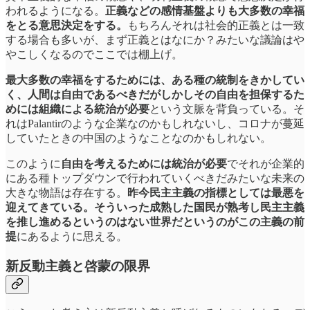
われるようになる。
正義などの感情基盤よりも大多数の幸福
をとる意思決定をする。
もちろんそれは社会的正義とは一致
する場合も多いが、まず正義とはなにか？みたいな議論はや
やこしくなるのでここでは棚上げ。
最大多数の幸福をするためには、ある種の統制をきかしてい
く、人間は自由であるべきだがしかしその自由を担保するた
めには組織による統治が必要
という文脈を背負っている。そ
れはPalantirのような企業なのかもしれないし、コロナが蔓延
していたときの中国のようなことなのかもしれない。
このように
自由を考えるためには統治が必要
でそれが企業的
にある種トップダウンで行われていくべきだみたいな未来の
大きな物語は存在する。
昨今民主主義の指標としては最悪を
迎えてきている。そういった成熟した国民が熟考し民主主義
を推し進めるというのはない世界だというのがこの主義の前
提
にあるように思える。
新反動主義と啓蒙の限界