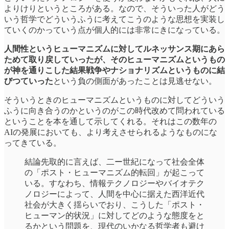
よりけりというところがある。なので、そういった人がどう
いう哲学でどういうふうに考えてこうのような思想を実装し
ていくのかっていう点が個人的には非常にきになっている。
人間性というヒューマニズムに対してルネッサンス期にあら
ためて取り戻していったが、そのヒューマニズムというもの
が神を通りこした結果戦争やナショナリズムというものに結
びつていった
という負の側面があったことは見逃せない。
そういうときのヒューマニズムというものに対してどういう
ふうに向き合うのかというのがこの時代改めて問われている
ということを本を通して示してくれる。それはこの数年の
AIの発展においても、より考えさせられるようなものにな
ってきている。
結論先取的に言えば、二ー世紀になって社会全体
の「ポスト・ヒューマニズム的転回」が起こって
いる。すなわち、情報テクノロジーやバイオテク
ノロジーによって、人間を中心に据えた西洋近代
社会が大きく揺らいでおり、こうした「ポスト・
ヒューマン的状況」に対してどのような態度をと
るかという問題を、現代のいかなる哲学者も避け