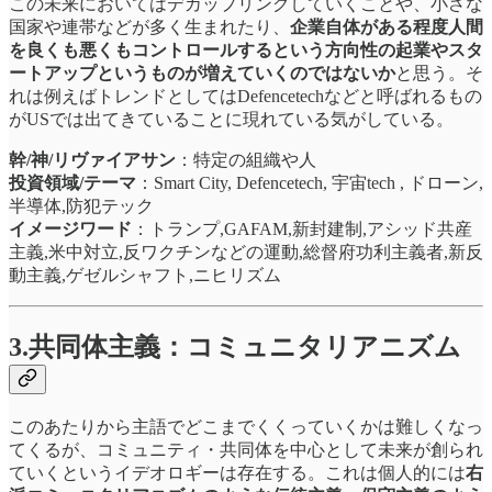
この未来においてはデカップリングしていくことや、小さな
国家や連帯などが多く生まれたり、
企業自体がある程度人間
を良くも悪くもコントロールするという方向性の起業やスタ
ートアップというものが増えていくのではないか
と思う。そ
れは例えばトレンドとしてはDefencetechなどと呼ばれるもの
がUSでは出てきていることに現れている気がしている。
幹/神/リヴァイアサン
：特定の組織や人
投資領域/テーマ
：Smart City, Defencetech, 宇宙tech , ドローン,
半導体,防犯テック
イメージワード
：トランプ,GAFAM,​​新封建制,アシッド共産
主義,米中対立,反ワクチンなどの運動,総督府功利主義者,新反
動主義,ゲゼルシャフト,ニヒリズム
3.共同体主義：コミュニタリアニズム
このあたりから主語でどこまでくくっていくかは難しくなっ
てくるが、コミュニティ・共同体を中心として未来が創られ
ていくというイデオロギーは存在する。これは個人的には
右