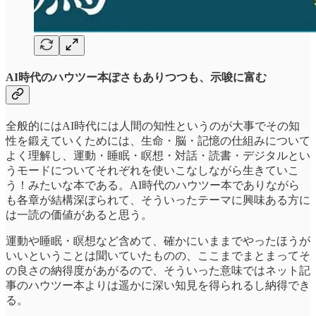
AI時代のハウツー本ぽさもありつつも、示唆に富む
全般的にはAI時代には人間の知性というのが大事でその知
性を鍛えていくためには、生命・脳・記憶の仕組みについて
よく理解し、運動・睡眠・瞑想・対話・読書・デジタルとい
うモードについてそれぞれを使いこなしながら生きていこ
う！みたいな本である。AI時代のハウツー本でありながら
も各章が結構深ぼられて、そういったテーマに興味ある方に
は一読の価値があると思う。
運動や睡眠・瞑想など含めて、確かにいままでやったほうが
いいということは聞いていたものの、ここまでまとまってそ
の良さの納得度があがるので、そういった意味ではネット記
事のハウツー本よりは遥かに深い知見を得られるし納得でき
る。