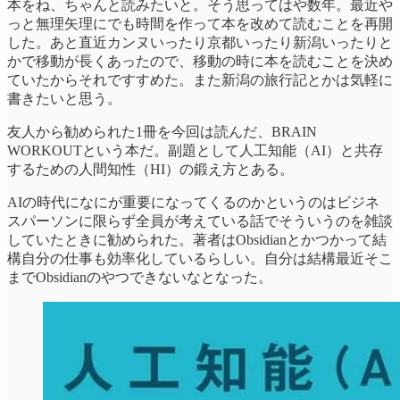
本をね、ちゃんと読みたいと。そう思ってはや数年。最近や
っと無理矢理にでも時間を作って本を改めて読むことを再開
した。あと直近カンヌいったり京都いったり新潟いったりと
かで移動が長くあったので、移動の時に本を読むことを決め
ていたからそれですすめた。また新潟の旅行記とかは気軽に
書きたいと思う。
友人から勧められた1冊を今回は読んだ、BRAIN
WORKOUTという本だ。副題として人工知能（AI）と共存
するための人間知性（HI）の鍛え方とある。
AIの時代になにが重要になってくるのかというのはビジネ
スパーソンに限らず全員が考えている話でそういうのを雑談
していたときに勧められた。著者はObsidianとかつかって結
構自分の仕事も効率化しているらしい。自分は結構最近そこ
までObsidianのやつできないなとなった。