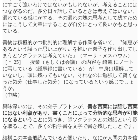
にすごく強いわけではないかもしれないが、考えることには
つながるのだ。多分日々話しているときは考えてはいない、
漏れている感じがする。その漏れの塊の思考として残すため
にはこうして文章にすることが自分にとって良いかもと思っ
ている。
書物は積極的かつ批判的に理解する作業を省いて、〝知恵が
あるという誤った思い上がり〟を抱いた弟子を作り出してし
まうとソクラテスは考えていた」（マーサ・ヌスバウム）
［＊ 25］ 授業（もしくは会議） の内容を 綺麗 にノート
に写している（議事録に書いている） が、中身は理解して
いないし、頭に残ってもいない。それなのに勉強して賢くな
った気分（仕事した気分） になっているという感じでしょ
うか。
（中略）
興味深いのは、その弟子プラトンが、
書き言葉には話し言葉
にはない利点があり、書くことによって分析的な思考が可能
になるということ
に気づき、師ソクラテスとの対話という形
を取ることで、多くの哲学書を文字で書き残したことです。
結構この本全般読んでいると働いたり、なにか人間の力を信