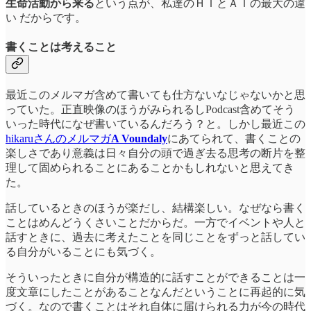
生命活動から来る
という点が、私達のＨＩとＡＩの最大の違
い だからです。
書くことは考えること
最近このメルマガ含めて書いても仕方ないなじゃないかと思
っていた。正直映像のほうがみられるしPodcast含めてそう
いった時代になぜ書いているんだろう？と。しかし最近この
hikaruさんのメルマガ
A Voundaly
にあてられて、書くことの
楽しさであり意義は日々自分の頭で過ぎ去る思考の断片を整
理して固められることにあることかもしれないと思えてき
た。
話しているときのほうが楽だし、結構楽しい。なぜなら書く
ことはめんどうくさいことだからだ。一方でイベントや人と
話すときに、過去に考えたことを同じことをずっと話してい
る自分がいることにも気づく。
そういったときに自分が構造的に話すことができることは一
度文章にしたことがあることなんだということに再起的に気
づく。なので書くことはそれ自体に届けられる力が今の時代