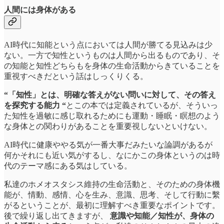
人間には身体がある
AI時代に知能という点においては人間が勝てる見込みは少
ない。一方で知性というものは人間から出るものであり、そ
の知能と知性どちらもを身体の生命活動からきていることを
重視すべきだという話はしっくりくる。
“「知性」とは、明確な答えがない問いに対して、その答え
を探究する能力 “
とこの本では定義されているが、そういっ
た知性を過敏に感じ取れるためにも運動・睡眠・瞑想のよう
な身体との関わりがあることを重要視しないといけない。
AI時代に健康ややる気が一番大事だみたいな論調があるが
何かそれにも近い気がするし、なにかこの身体というのは時
代のテーマ感にある気はしている。
私達のホメオスタシス維持の生命活動と、そのための身体機
能が、情動、感情、心を生み、意識、思考、そして行動に繫
がるということが、最初に理解すべき重要なポイントです。
後で繰り返し出てきますが、
意識や知能／知性が、身体の