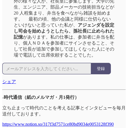
外の様々な人が、社長室に参集します。大学の先
生、エンジニア、部品メーカーの技術担当などが
20 人程集まり、弁当を食べながら雑談を始めま
す。 最初の頃、他の会議と同様に仕切らない
といけないと思っていた私が、
アジェンダを設定
し司会を始めようとしたら、孫社長に止められた
記憶
があります。私の仕事は、参加者に弁当を配
り、個人ＮＤＡを参加者にサインさせること、そ
して社長が追加で参加してほしくなった人にその
場で電話して出席依頼することでした。
登録
シェア
-時代通信（紙のメルマガ・月1発行）
立ち止まって時代のことを考える記事とインタビューを毎月
送付しております。
https://www.notion.so/317f3d7571ce80bd9034e0053128f390