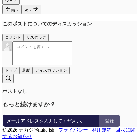
シェア
前へ
次へ
このポストについてのディスカッション
コメント
リスタック
トップ
最新
ディスカッション
ポストなし
もっと続けますか？
登録
© 2026 ナカジ@nakajish
·
プライバシー
∙
利用規約
∙
回収に関
するお知らせ