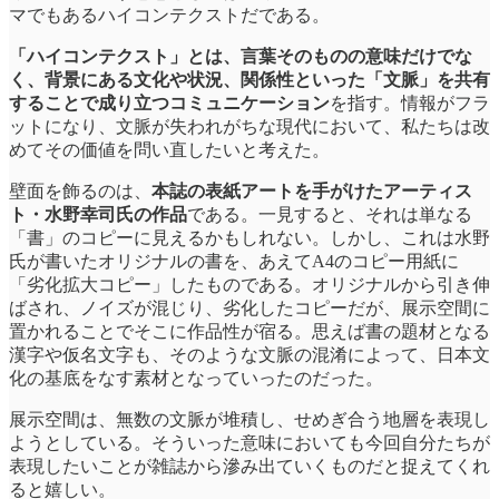
マでもあるハイコンテクストだである。
「ハイコンテクスト」とは、言葉そのものの意味だけでな
く、背景にある文化や状況、関係性といった「文脈」を共有
することで成り立つコミュニケーション
を指す。情報がフラ
ットになり、文脈が失われがちな現代において、私たちは改
めてその価値を問い直したいと考えた。
壁面を飾るのは、
本誌の表紙アートを手がけたアーティス
ト・水野幸司氏の作品
である。一見すると、それは単なる
「書」のコピーに見えるかもしれない。しかし、これは水野
氏が書いたオリジナルの書を、あえてA4のコピー用紙に
「劣化拡大コピー」したものである。オリジナルから引き伸
ばされ、ノイズが混じり、劣化したコピーだが、展示空間に
置かれることでそこに作品性が宿る。思えば書の題材となる
漢字や仮名文字も、そのような文脈の混淆によって、日本文
化の基底をなす素材となっていったのだった。
展示空間は、無数の文脈が堆積し、せめぎ合う地層を表現し
ようとしている。そういった意味においても今回自分たちが
表現したいことが雑誌から滲み出ていくものだと捉えてくれ
ると嬉しい。