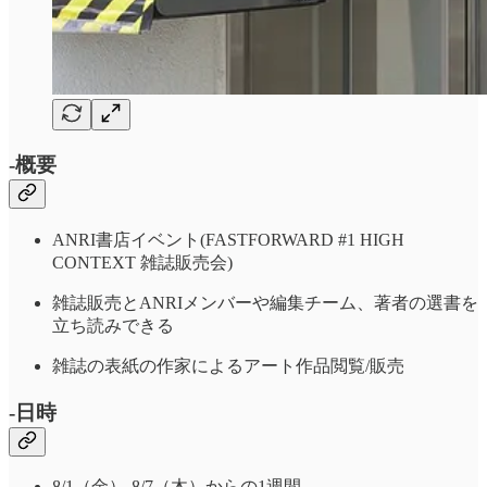
-概要
ANRI書店イベント(FASTFORWARD #1 HIGH
CONTEXT 雑誌販売会)
雑誌販売とANRIメンバーや編集チーム、著者の選書を
立ち読みできる
雑誌の表紙の作家によるアート作品閲覧/販売
-日時
8/1（金）-8/7（木）からの1週間