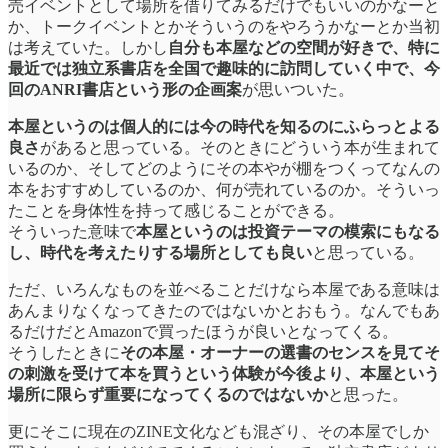
売イベントとして場所を借りてみるだけでもいいのかなーと
か、トークイベントとかそういうのをやろうかなーとか当初
は考えていた。しかし
自分も本屋などの空間が好きで、特に
最近では独立系書店を全国で趣味的に訪問していく中で、今
回のANRI書店という形の企画案
が思いついた。
本屋というのは個人的には今の時代を知るのにふらっとよる
良さ
があると思っている。そのときにどういう本が生まれて
いるのか、そしてどのようにその本やが棚をつくってなんの
本をおすすめしているのか、何が売れているのか。そういっ
たことを身体性を持って感じることができる。
そういった意味で
本屋というのは投資テーマの模索にもなる
し、時代を考えたりする場所としても良い
と思っている。
ただ、いろんなものを並べることだけなら本屋である意味は
あんまりなくなってきたのではないかとおもう。なんでもあ
るだけだとAmazonで買ったほうが良いとなってくる。
そうしたときに
その本屋・オーナーの選書のセンスを見てそ
の刺激を受けて本を買うという体験が今後より、本屋という
場所に限らず重要になってくるのではないか
と思った。
更にそこに現在のZINE文化なども混ざり、その本屋でしか