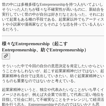
世の中には多種多様なEntrepreneurshipを持つ人がいてよいし
そういった人たちが様々な不確実性が高いものに、新結合を
実行していく世の中が自分は好きだなとおもった。それにお
いて起業もある種の手段である。起業家以外でもアーティス
トや小説家や漫画家などもそのような志を持っている人もい
るだろう。
様々なEntrepreneurship（起こす
Entrepreneurship、紡ぐEntrepreneurship）
そういった中で今回の自分の意思決定を肯定したいからとい
うことかもしれないが、起こす起業家精神だけではない、起
業家精神を自分では見出していきたい。紡ぐ起業家精神とい
うものも重要なのではないかと考えている。
起業家精神というと、独立や代表みたいなことがいち早くイ
メージされるが、例えば大企業で出世して代表に近い地位を
目指して社会に対して不確実なことをチャレンジして経済活
動を行う志も、Entreprenuershipそのものではないかとも思