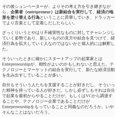
その後シュンペーターが、よりその考え方を引き継ぎなが
ら、
企業者（entrepreneur）は新結合を実行して、経済の地
形を塗り替える行為
ということに昇華していき、ドラッカー
でより言葉として定着しだしたらしい。
ざっくりいうとやはり不確実性なものに対してチャレンジし
ていく姿勢であり、新しいものの見方や結合を見つけて、経
済行為を拡大していく人なのではないかと個人的には解釈し
た。
そういったときに確かにスタートアップの起業家とは
Entrepreneurshipが、相性がよいのかもしれないと思えた。テ
クノロジーとマーケットの結合を実行して、新たな経済活動
を生み出すしていることが多い。
自分もそういう人たちを支援することが好きだし、そういっ
た精神を持っている人が好きだ。しかし必ずしもそれは自分
で起業を最初からやることだけが、もしくはVCから調達す
ることや、テクノロジー企業であることだけが
Entrepreneurshipをもっていることと同義なのだろうか。いや
そんなことはないだろう。