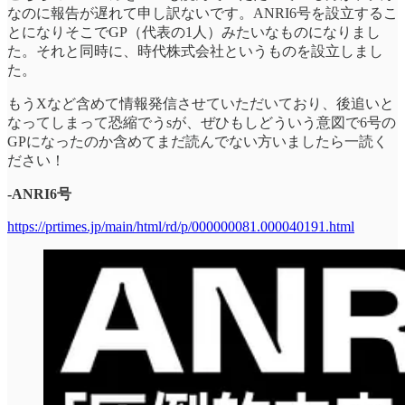
なのに報告が遅れて申し訳ないです。ANRI6号を設立するこ
とになりそこでGP（代表の1人）みたいなものになりまし
た。それと同時に、時代株式会社というものを設立しまし
た。
もうXなど含めて情報発信させていただいており、後追いと
なってしまって恐縮でうsが、ぜひもしどういう意図で6号の
GPになったのか含めてまだ読んでない方いましたら一読く
ださい！
-ANRI6号
https://prtimes.jp/main/html/rd/p/000000081.000040191.html