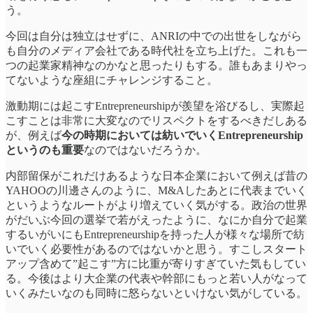
う。
今回は自分は独立はせずに、ANRIの中での出世をしながら
も自分のメディア会社である時代社を立ち上げた。これも一
つの起業家精神なのかなと思ったりもする。誰もあまりやっ
てないような座組にチャレンジすること。
激動期には起こすEntrepreneurshipが羨望を浴びるし、実際起
こすことは非常に大変なのでリスペクトをするべきだしある
が、例えば
今の時期においては紡いでいくEntrepreneurship
というのも重要
なのではないだろうか。
内部留保がこれだけあるような日本企業において例えば昔の
YAHOOの川邊さんのように、M&Aしたあとに代表までいく
というようなルートがより増えていく気がする。政治の世界
がだいぶ今回の選挙で若がえったように、なにか自分で起業
するいがいにもEntrepreneurshipを持った人が様々な場所で紡
いでいく必要性があるのではないかと思う。すこしスタート
アップ含めて”起こす”方に比重が寄りすぎていた気もしてい
る。今後はより大企業の代表や幹部にもっと若い人がなって
いくみたいなのも同時に怒らないといけない気がしている。