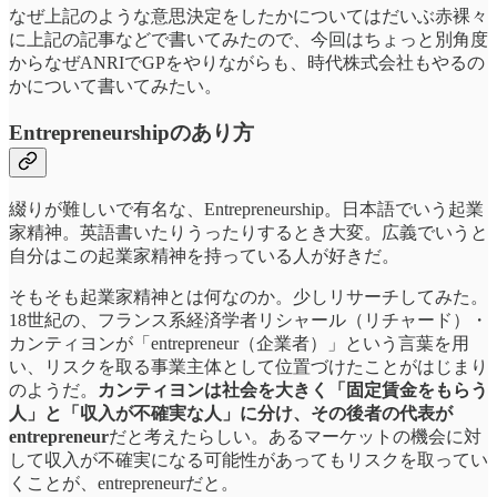
なぜ上記のような意思決定をしたかについてはだいぶ赤裸々
に上記の記事などで書いてみたので、今回はちょっと別角度
からなぜANRIでGPをやりながらも、時代株式会社もやるの
かについて書いてみたい。
Entrepreneurshipのあり方
綴りが難しいで有名な、Entrepreneurship。日本語でいう起業
家精神。英語書いたりうったりするとき大変。広義でいうと
自分はこの起業家精神を持っている人が好きだ。
そもそも起業家精神とは何なのか。少しリサーチしてみた。
18世紀の、フランス系経済学者リシャール（リチャード）・
カンティヨンが「entrepreneur（企業者）」という言葉を用
い、リスクを取る事業主体として位置づけたことがはじまり
のようだ。
カンティヨンは社会を大きく「固定賃金をもらう
人」と「収入が不確実な人」に分け、その後者の代表が
entrepreneur
だと考えたらしい。あるマーケットの機会に対
して収入が不確実になる可能性があってもリスクを取ってい
くことが、entrepreneurだと。