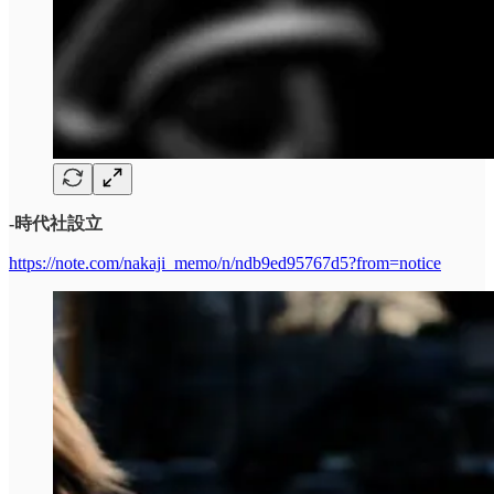
-時代社設立
https://note.com/nakaji_memo/n/ndb9ed95767d5?from=notice